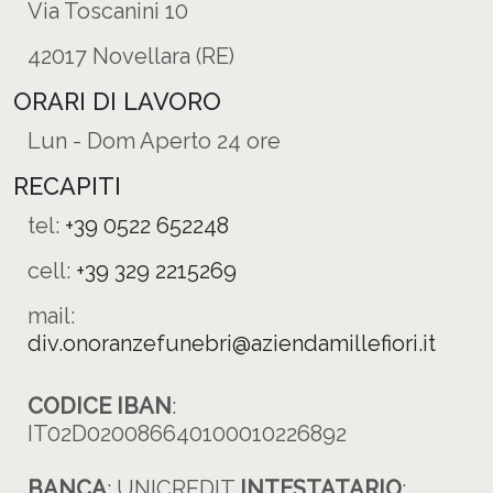
Via Toscanini 10
42017 Novellara (RE)
ORARI DI LAVORO
Lun - Dom Aperto 24 ore
RECAPITI
tel:
+39 0522 652248
cell:
+39 329 2215269
mail:
div.onoranzefunebri@aziendamillefiori.it
CODICE IBAN
:
IT02D020086640100010226892
BANCA
: UNICREDIT
INTESTATARIO
: